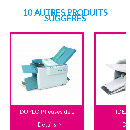
10 AUTRES PRODUITS
SUGGÉRÉS
DUPLO Plieuses de...
IDEA
Détails
Dé