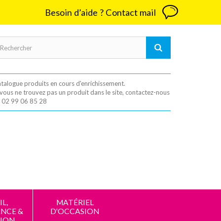
Besoin d’aide ? Contact mail
talogue produits en cours d'enrichissement.
 vous ne trouvez pas un produit dans le site, contactez-nous
 02 99 06 85 28
L,
MATÉRIEL
NCE &
D'OCCASION
ION