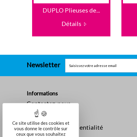
I A3
DUPLO Plieuses de...
Détails
Newsletter
Informations
Contactez-nous
La société
Mentions légales
Ce site utilise des cookies et
Politique de confidentialité
vous donne le contrôle sur
ceux que vous souhaitez