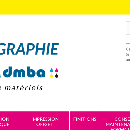
Ca
Si
au
e matériels
s
SION
IMPRESSION
FINITIONS
CONSEI
IQUE
OFFSET
MAINTENA
FORMAT