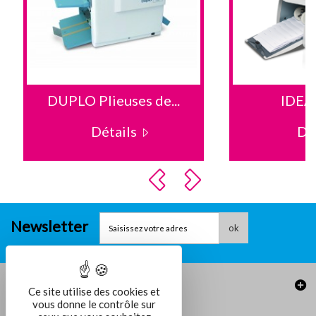
DUPLO Plieuses de...
IDEA
Détails
Dé
Newsletter
ok
Informations
Ce site utilise des cookies et
vous donne le contrôle sur