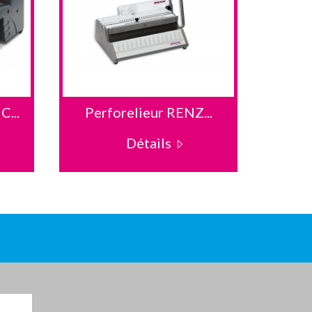
...
Perforelieur RENZ...
Per
Détails