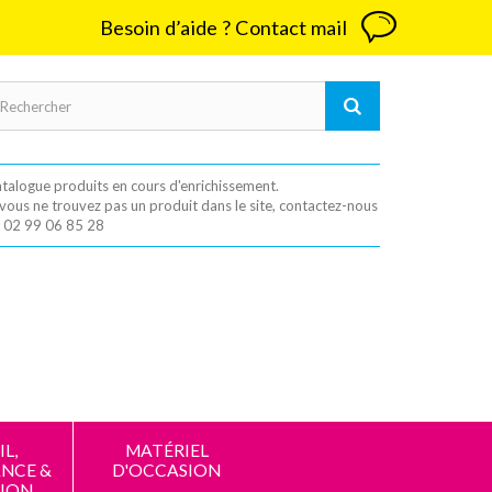
Besoin d’aide ? Contact mail
talogue produits en cours d'enrichissement.
 vous ne trouvez pas un produit dans le site, contactez-nous
 02 99 06 85 28
L,
MATÉRIEL
NCE &
D'OCCASION
ION