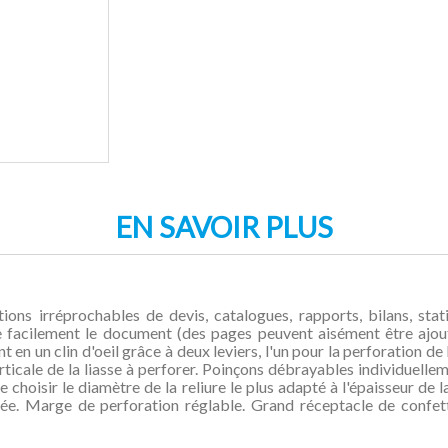
EN SAVOIR PLUS
s irréprochables de devis, catalogues, rapports, bilans, statis
rme facilement le document (des pages peuvent aisément être ajo
t en un clin d'oeil grâce à deux leviers, l'un pour la perforation de 
ticale de la liasse à perforer. Poinçons débrayables individuelle
 choisir le diamètre de la reliure le plus adapté à l'épaisseur de l
isée. Marge de perforation réglable. Grand réceptacle de confet