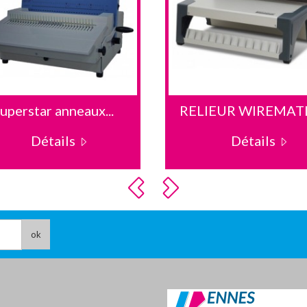
uperstar anneaux...
RELIEUR WIREMATIC
Détails
Détails
ok