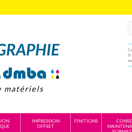
Ca
Si
au
e matériels
s
SION
IMPRESSION
FINITIONS
CONSEI
IQUE
OFFSET
MAINTENA
FORMAT