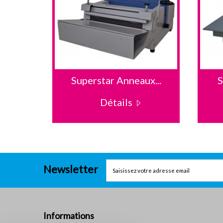
.
Superstar Anneaux...
S
Détails
Newsletter
Informations