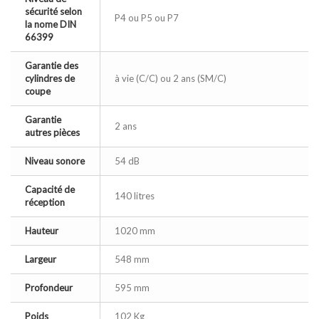
sécurité selon
P4 ou P5 ou P7
la nome DIN
66399
Garantie des
cylindres de
à vie (C/C) ou 2 ans (SM/C)
coupe
Garantie
2 ans
autres pièces
Niveau sonore
54 dB
Capacité de
140 litres
réception
Hauteur
1020 mm
Largeur
548 mm
Profondeur
595 mm
Poids
102 Kg