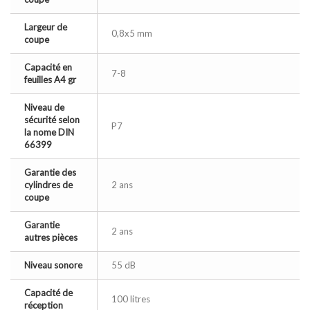
Largeur de
0,8x5 mm
coupe
Capacité en
7-8
feuilles A4 gr
Niveau de
sécurité selon
P7
la nome DIN
66399
Garantie des
cylindres de
2 ans
coupe
Garantie
2 ans
autres pièces
Niveau sonore
55 dB
Capacité de
100 litres
réception