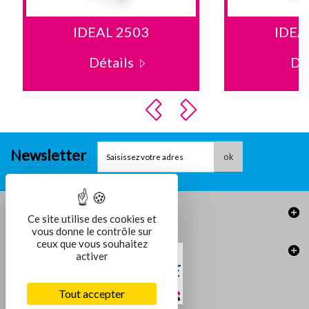
IDEAL 2503
IDEA
Détails
Dé
Newsletter
ok
Informations
Ce site utilise des cookies et
vous donne le contrôle sur
ceux que vous souhaitez
activer
Tout accepter