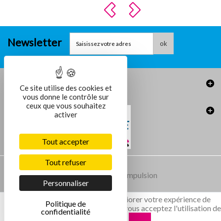
Newsletter
ok
Informations
Ce site utilise des cookies et
vous donne le contrôle sur
ceux que vous souhaitez
activer
Tout accepter
Tout refuser
Conception et réalisation :
Agence Impulsion
Personnaliser
Ce site utilise des cookies pour améliorer votre expérience de
Politique de
navigation. En validant ce message, vous acceptez l'utilisation d
confidentialité