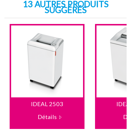
13 AUTRES PRODUITS
SUGGÉRÉS
IDEAL 2503
IDEA
Détails
Dé