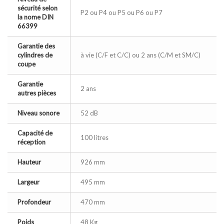
sécurité selon
P2 ou P4 ou P5 ou P6 ou P7
la nome DIN
66399
Garantie des
cylindres de
à vie (C/F et C/C) ou 2 ans (C/M et SM/C)
coupe
Garantie
2 ans
autres pièces
Niveau sonore
52 dB
Capacité de
100 litres
réception
Hauteur
926 mm
Largeur
495 mm
Profondeur
470 mm
Poids
48 Kg