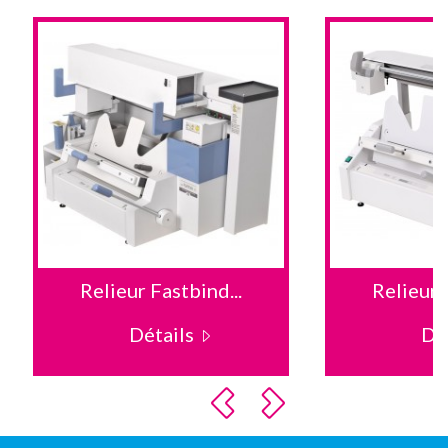
Relieur Fastbind...
Relieur 
Détails
Dé