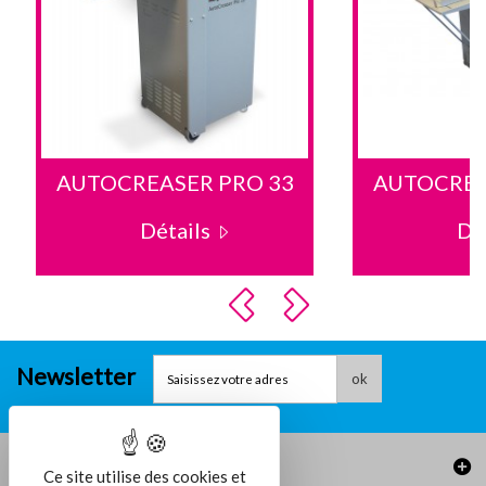
AUTOCREASER PRO 33
AUTOCREA
Détails
Dé
Newsletter
ok
Informations
Ce site utilise des cookies et