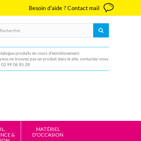
Besoin d’aide ? Contact mail
talogue produits en cours d'enrichissement.
 vous ne trouvez pas un produit dans le site, contactez-nous
 02 99 06 85 28
L,
MATÉRIEL
NCE &
D'OCCASION
ION