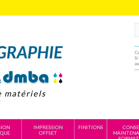
Ca
Si
au
e matériels
s
SION
IMPRESSION
FINITIONS
CONSEI
IQUE
OFFSET
MAINTENA
FORMAT