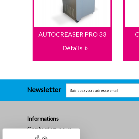
D...
AUTOCREASER PRO 33
C
Détails
Newsletter
Informations
Contactez-nous
La société