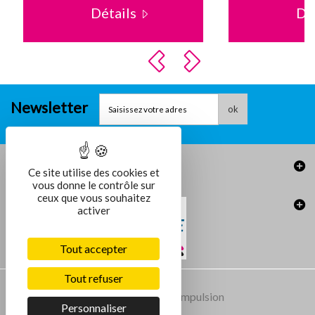
Détails
Dé
Newsletter
ok
Informations
Ce site utilise des cookies et
vous donne le contrôle sur
ceux que vous souhaitez
activer
Tout accepter
Tout refuser
Conception et réalisation :
Agence Impulsion
Personnaliser