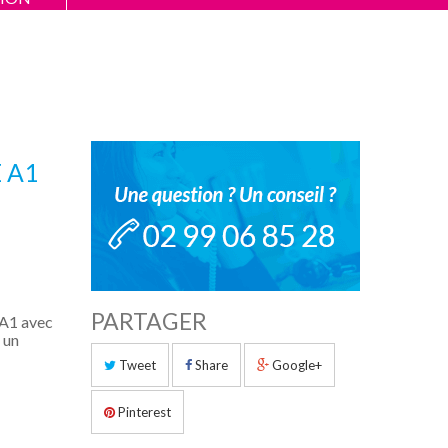
 A1
PARTAGER
 A1 avec
 un
Tweet
Share
Google+
Pinterest