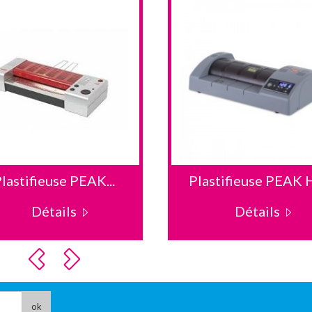
lastifieuse PEAK...
Plastifieuse PEAK 
Détails
Détails
ok