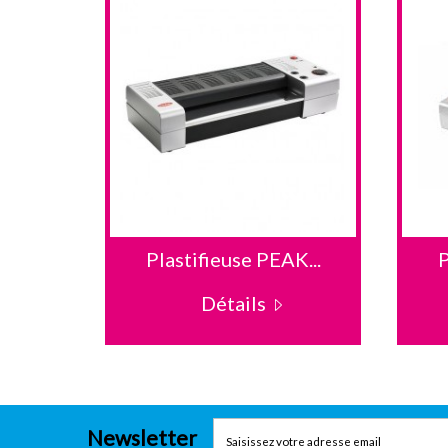
AK HV
Plastifieuse PEAK...
P
Détails
Newsletter