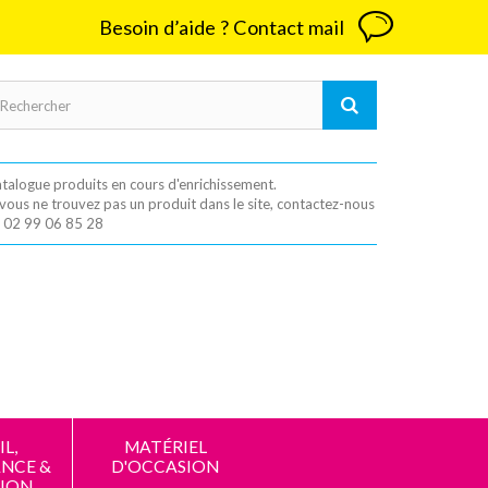
Besoin d’aide ? Contact mail
talogue produits en cours d'enrichissement.
 vous ne trouvez pas un produit dans le site, contactez-nous
 02 99 06 85 28
L,
MATÉRIEL
NCE &
D'OCCASION
ION