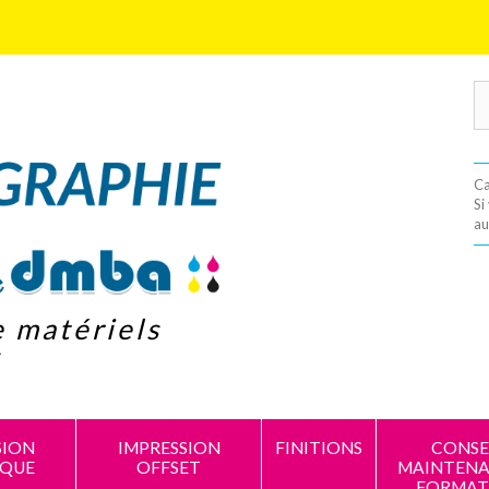
Ca
Si
au
e matériels
s
SION
IMPRESSION
FINITIONS
CONSEI
IQUE
OFFSET
MAINTENA
FORMAT