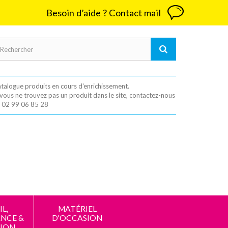
Besoin d’aide ? Contact mail
talogue produits en cours d'enrichissement.
 vous ne trouvez pas un produit dans le site, contactez-nous
 02 99 06 85 28
L,
MATÉRIEL
NCE &
D'OCCASION
ION