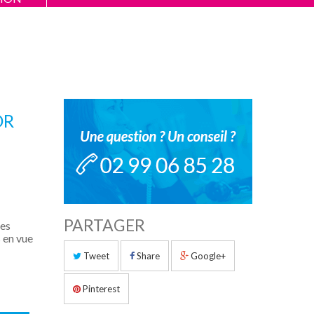
OR
PARTAGER
res
 en vue
Tweet
Share
Google+
Pinterest