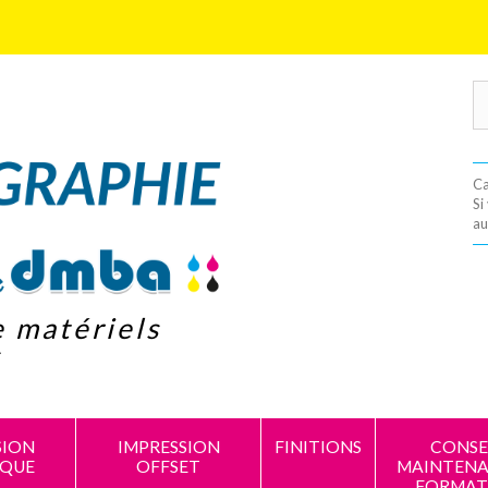
Ca
Si
au
e matériels
s
SION
IMPRESSION
FINITIONS
CONSEI
IQUE
OFFSET
MAINTENA
FORMAT