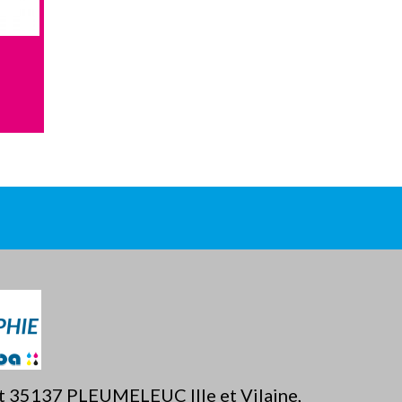
Plastifieuse PEAK...
Plas
Détails
ët 35137 PLEUMELEUC Ille et Vilaine,