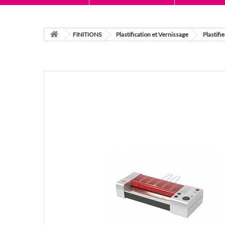
FINITIONS
Plastification et Vernissage
Plastifi