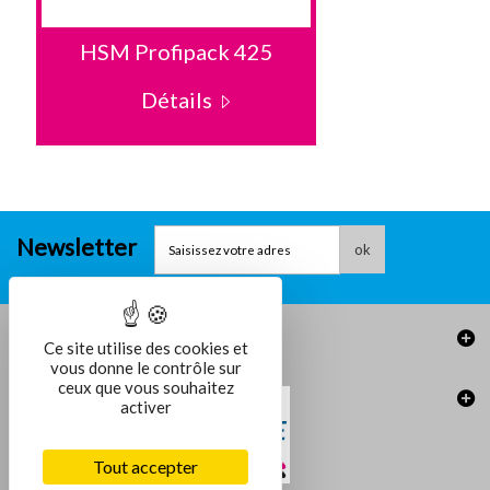
HSM Profipack 425
HSM Prof
Détails
Dé
Newsletter
ok
Informations
Ce site utilise des cookies et
vous donne le contrôle sur
ceux que vous souhaitez
activer
Tout accepter