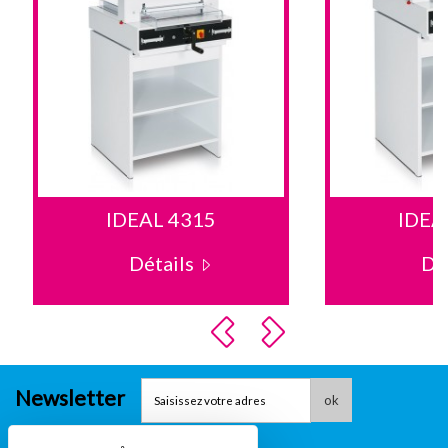
IDEAL 4315
IDEA
Détails
Dé
Newsletter
ok