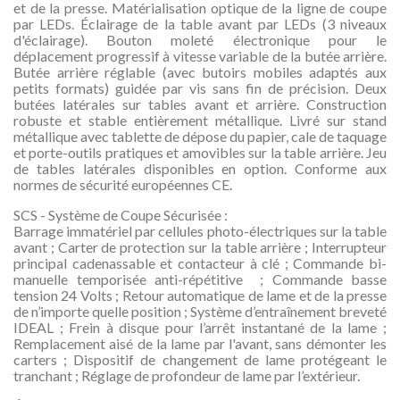
et de la presse. Matérialisation optique de la ligne de coupe
par LEDs. Éclairage de la table avant par LEDs (3 niveaux
d'éclairage). Bouton moleté électronique pour le
déplacement progressif à vitesse variable de la butée arrière.
Butée arrière réglable (avec butoirs mobiles adaptés aux
petits formats) guidée par vis sans fin de précision. Deux
butées latérales sur tables avant et arrière. Construction
robuste et stable entièrement métallique. Livré sur stand
métallique avec tablette de dépose du papier, cale de taquage
et porte-outils pratiques et amovibles sur la table arrière. Jeu
de tables latérales disponibles en option. Conforme aux
normes de sécurité européennes CE.
SCS - Système de Coupe Sécurisée :
Barrage immatériel par cellules photo-électriques sur la table
avant ; Carter de protection sur la table arrière ; Interrupteur
principal cadenassable et contacteur à clé ; Commande bi-
manuelle temporisée anti-répétitive ; Commande basse
tension 24 Volts ; Retour automatique de lame et de la presse
de n’importe quelle position ; Système d’entraînement breveté
IDEAL ; Frein à disque pour l’arrêt instantané de la lame ;
Remplacement aisé de la lame par l'avant, sans démonter les
carters ; Dispositif de changement de lame protégeant le
tranchant ; Réglage de profondeur de lame par l’extérieur.