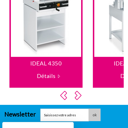
IDEAL 4350
IDEA
Détails
Dé
Newsletter
ok