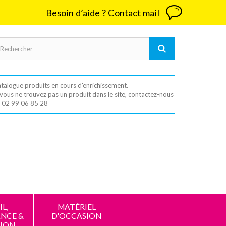
Besoin d’aide ? Contact mail
talogue produits en cours d'enrichissement.
 vous ne trouvez pas un produit dans le site, contactez-nous
 02 99 06 85 28
L,
MATÉRIEL
NCE &
D'OCCASION
ION