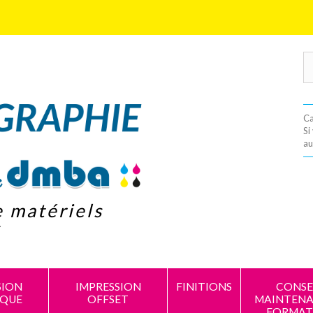
Ca
Si
au
e matériels
s
SION
IMPRESSION
FINITIONS
CONSEI
IQUE
OFFSET
MAINTENA
FORMAT