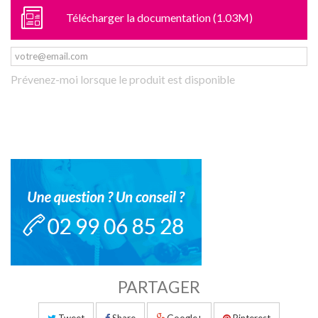
Télécharger la documentation (1.03M)
Prévenez-moi lorsque le produit est disponible
PARTAGER
Tweet
Share
Google+
Pinterest