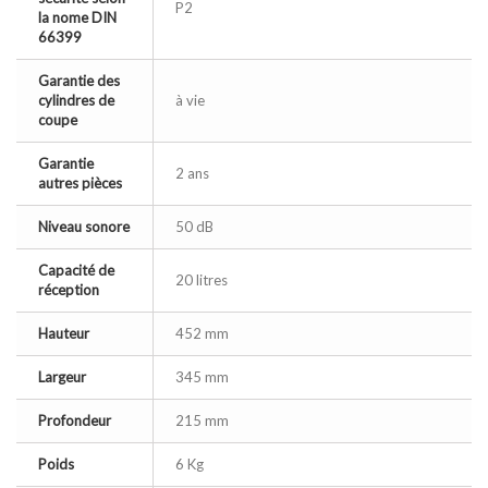
P2
la nome DIN
66399
Garantie des
cylindres de
à vie
coupe
Garantie
2 ans
autres pièces
Niveau sonore
50 dB
Capacité de
20 litres
réception
Hauteur
452 mm
Largeur
345 mm
Profondeur
215 mm
Poids
6 Kg