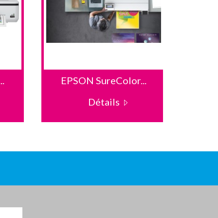
.
EPSON SureColor...
EPS
Détails