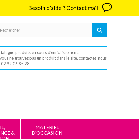
Besoin d’aide ? Contact mail
talogue produits en cours d'enrichissement.
 vous ne trouvez pas un produit dans le site, contactez-nous
 02 99 06 85 28
L,
MATÉRIEL
NCE &
D'OCCASION
ION