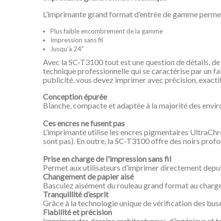
L’imprimante grand format d’entrée de gamme permet a
Plus faible encombrement de la gamme
Impression sans fil
Jusqu’à 24"
Avec la SC-T3100 tout est une question de détails, de 
technique professionnelle qui se caractérise par un fa
publicité, vous devez imprimer avec précision, exactitu
Conception épurée
Blanche, compacte et adaptée à la majorité des envir
Ces encres ne fusent pas
L’imprimante utilise les encres pigmentaires UltraChr
sont pas). En outre, la SC-T3100 offre des noirs profon
Prise en charge de l'impression sans fil
Permet aux utilisateurs d’imprimer directement depui
Changement de papier aisé
Basculez aisément du rouleau grand format au chargeur
Tranquillité d’esprit
Grâce à la technologie unique de vérification des buse
Fiabilité et précision
Imprimez des dessins architecturaux, d’ingénieur et te