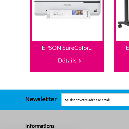
...
EPSON SureColor...
E
Détails
Newsletter
Informations