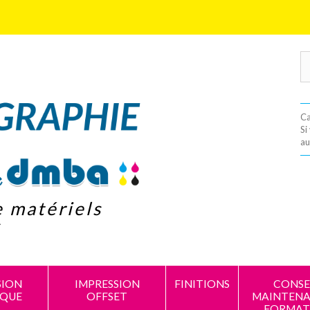
Ca
Si
au
e matériels
s
SION
IMPRESSION
FINITIONS
CONSEI
IQUE
OFFSET
MAINTENA
FORMAT