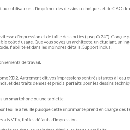
ux utilisateurs d’imprimer des dessins techniques et de CAO de ma
vitesse d’impression et de taille des sorties (jusqu’à 24"). Conçue 
ible coût d’usage. Que vous soyez un architecte, un étudiant, un in
de, fiabilité et dans les moindres détails. Support inclus.
onnements de travail.
ome XD2. Autrement dit, vos impressions sont résistantes à l’eau et
ds, et des traits denses et précis, parfaits pour les dessins techniq
s un smartphone ou une tablette.
 feuille à feuille puisque cette imprimante prend en charge des feu
s « NVT », fini les défauts d’impression.
chniques dans les moindres détails, en toute simplicité.