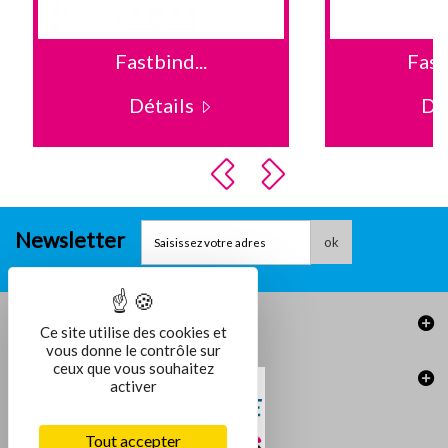
Fastbind...
Fast
Détails
Dé
Newsletter
ok
Informations
Ce site utilise des cookies et
vous donne le contrôle sur
ceux que vous souhaitez
activer
Tout accepter