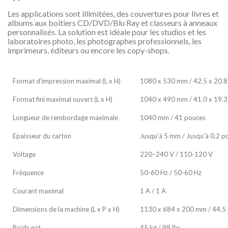
Les applications sont illimitées, des couvertures pour livres et
albums aux boitiers CD/DVD/Blu Ray et classeurs à anneaux
personnalisés. La solution est idéale pour les studios et les
laboratoires photo, les photographes professionnels, les
imprimeurs, éditeurs ou encore les copy-shops.
Format d'impression maximal (L x H)
1080 x 530 mm / 42.5 x 20.8
Format fini maximal ouvert (L x H)
1040 x 490 mm / 41.0 x 19.3
Longueur de rembordage maximale
1040 mm / 41 pouces
Epaisseur du carton
Jusqu'à 5 mm / Jusqu'à 0.2 p
Voltage
220–240 V / 110-120 V
Fréquence
50-60 Hz / 50-60 Hz
Courant maximal
1 A / 1 A
Dimensions de la machine (L x P x H)
1130 x 684 x 200 mm / 44.5 
Poids net
45 kg / 99 lbs