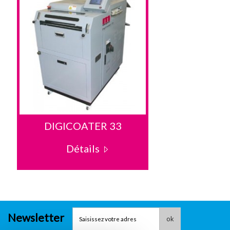
DIGICOATER 33
DIGICO
Détails
Dé
Newsletter
ok