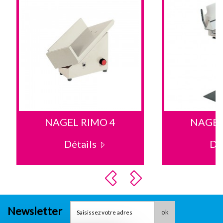
NAGEL RIMO 4
NAGEL
Détails
Dé
Newsletter
ok