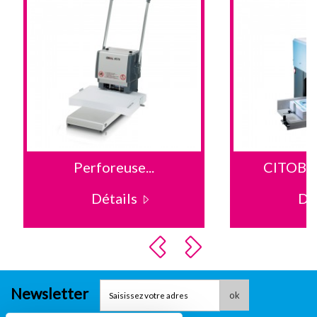
Perforeuse...
CITOBO
Détails
Dé
Newsletter
ok