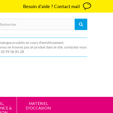
Besoin d’aide ? Contact mail
talogue produits en cours d'enrichissement.
 vous ne trouvez pas un produit dans le site, contactez-nous
 02 99 06 85 28
L,
MATÉRIEL
NCE &
D'OCCASION
ION