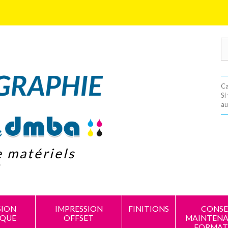
Ca
Si
au
e matériels
s
SION
IMPRESSION
FINITIONS
CONSEI
IQUE
OFFSET
MAINTENA
FORMAT