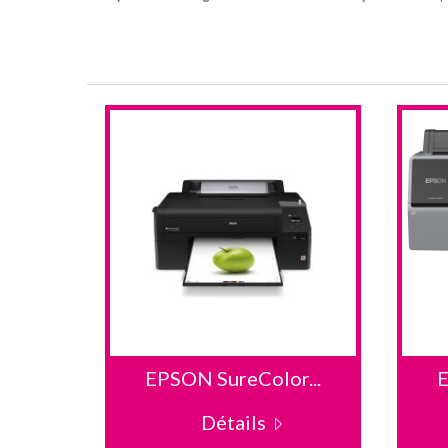
...
EPSON SureColor...
E
Détails