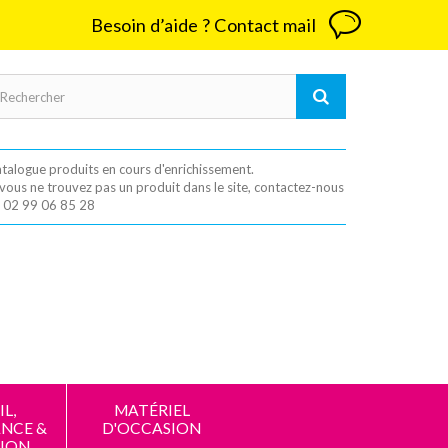
Besoin d’aide ? Contact mail
talogue produits en cours d'enrichissement.
 vous ne trouvez pas un produit dans le site, contactez-nous
 02 99 06 85 28
L,
MATÉRIEL
NCE &
D'OCCASION
ION