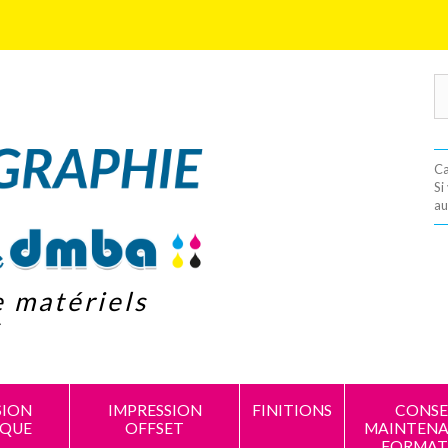
Ca
Si
au
e matériels
s
SION
IMPRESSION
FINITIONS
CONSEI
IQUE
OFFSET
MAINTENA
FORMAT