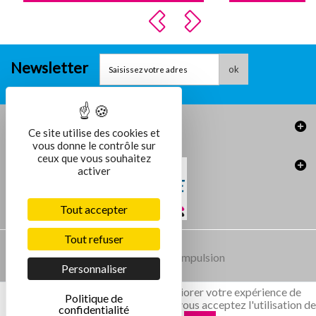
Newsletter
ok
Informations
Ce site utilise des cookies et
vous donne le contrôle sur
ceux que vous souhaitez
activer
IDEAL 1058
Tout accepter
Détails
Tout refuser
Conception et réalisation :
Agence Impulsion
Personnaliser
Ce site utilise des cookies pour améliorer votre expérience de
Politique de
navigation. En validant ce message, vous acceptez l'utilisation d
confidentialité