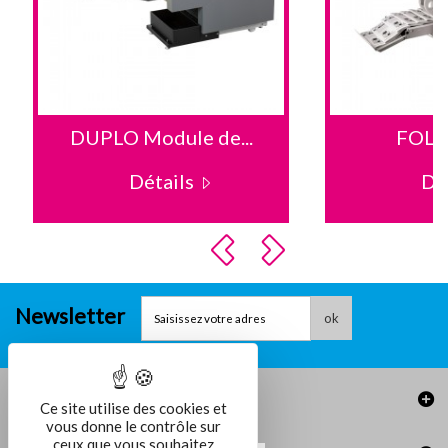
DUPLO Module de...
FOLD
Détails
Dé
Newsletter
ok
Informations
Ce site utilise des cookies et
vous donne le contrôle sur
ceux que vous souhaitez