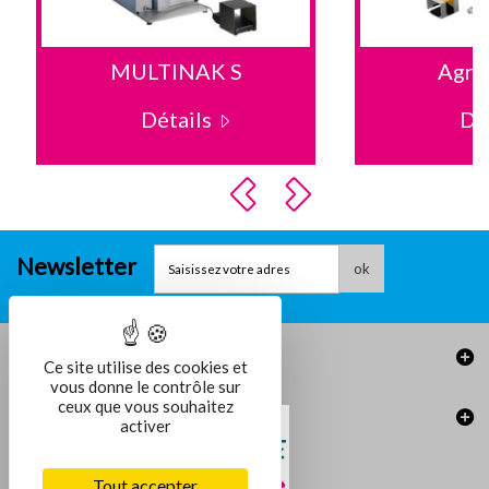
MULTINAK S
Agraf
Détails
Dé
Newsletter
ok
Informations
Ce site utilise des cookies et
vous donne le contrôle sur
ceux que vous souhaitez
activer
Tout accepter